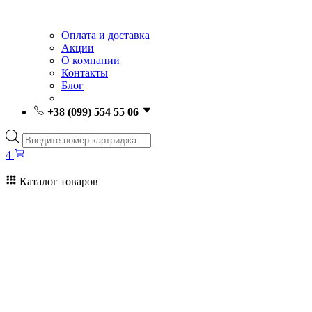
Оплата и доставка
Акции
О компании
Контакты
Блог
+38 (099) 554 55 06
Поиск
товаров
4
Каталог товаров
4
Поиск
товаров
Заправка картриджей Киев
Ремонт принтеров
Картриджи
Принтеры и МФУ
Расходные материалы