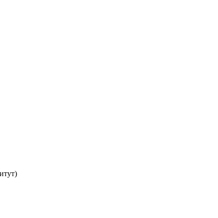
итут)