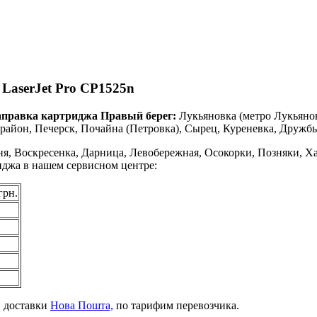
LaserJet Pro CP1525n
аправка картриджа Правый берег:
Лукьяновка (метро Лукьяно
айон, Печерск, Почайна (Петровка), Сырец, Куреневка, Дружбы
я, Воскресенка, Дарница, Левобережная, Осокорки, Позняки, Ха
риджа в нашем сервисном центре:
грн.
й доставки
Нова Пошта,
по тарифим перевозчика.