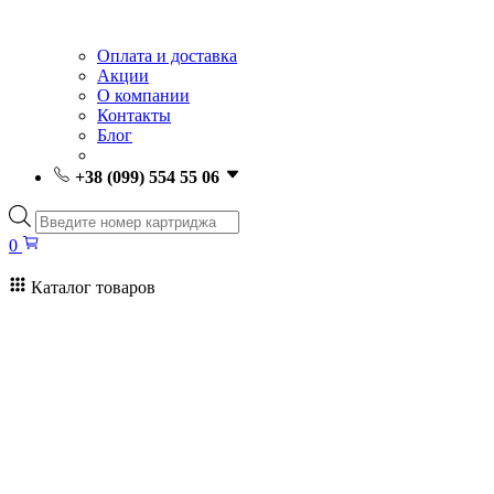
Оплата и доставка
Акции
О компании
Контакты
Блог
+38 (099) 554 55 06
Поиск
товаров
0
Каталог товаров
0
Поиск
товаров
Заправка картриджей Киев
Ремонт принтеров
Картриджи
Принтеры и МФУ
Расходные материалы