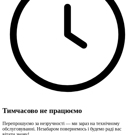
Тимчасово не працюємо
Перепрошуємо за незручності — ми зараз на технічному
обслуговуванні. Незабаром повернемось і будемо раді вас
вітати знову!