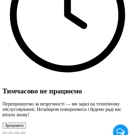
Тимчасово не працюємо
Перепрошуємо за незручності — ми зараз на технічному
обслуговуванні. Незабаром повернемось і будемо раді вас
вітати знову!
Зрозуміло