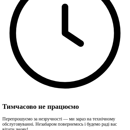
Тимчасово не працюємо
Перепрошуємо за незручності — ми зараз на технічному
обслуговуванні. Незабаром повернемось і будемо раді вас
вітати знову!