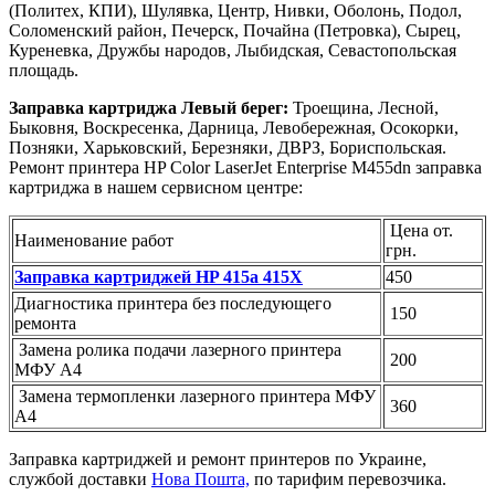
(Политех, КПИ), Шулявка, Центр, Нивки, Оболонь, Подол,
Соломенский район, Печерск, Почайна (Петровка), Сырец,
Куреневка, Дружбы народов, Лыбидская, Севастопольская
площадь.
Заправка картриджа Левый берег:
Троещина, Лесной,
Быковня, Воскресенка, Дарница, Левобережная, Осокорки,
Позняки, Харьковский, Березняки, ДВРЗ, Бориспольская.
Ремонт принтера HP Color LaserJet Enterprise M455dn заправка
картриджа в нашем сервисном центре:
Цена от.
Наименование работ
грн.
Заправка картриджей HP 415a 415X
450
Диагностика принтера без последующего
150
ремонта
Замена ролика подачи лазерного принтера
200
МФУ А4
Замена термопленки лазерного принтера МФУ
360
А4
Заправка картриджей и ремонт принтеров по Украине,
службой доставки
Нова Пошта,
по тарифим перевозчика.