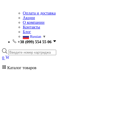
Оплата и доставка
Акции
О компании
Контакты
Блог
Russian
▼
+38 (099) 554 55 06
Поиск
товаров
0
Каталог товаров
0
Поиск
товаров
Заправка картриджей Киев
Ремонт принтеров
Картриджи
Принтеры и МФУ
Расходные материалы