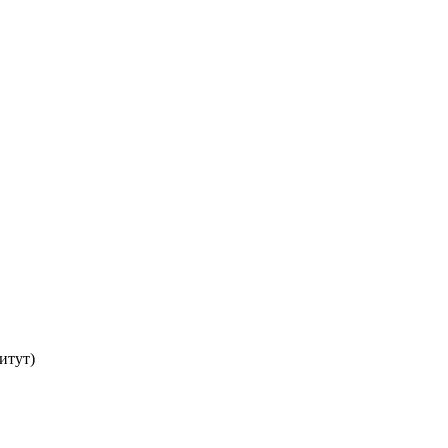
итут)