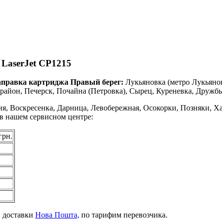
 LaserJet CP1215
аправка картриджа Правый берег:
Лукьяновка (метро Лукьяно
айон, Печерск, Почайна (Петровка), Сырец, Куреневка, Дружбы
я, Воскресенка, Дарница, Левобережная, Осокорки, Позняки, Ха
 в нашем сервисном центре:
грн.
й доставки
Нова Пошта,
по тарифим перевозчика.