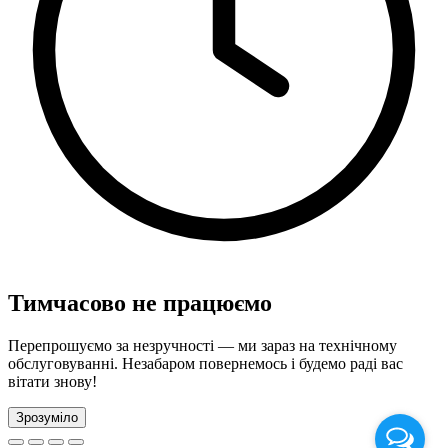
Тимчасово не працюємо
Перепрошуємо за незручності — ми зараз на технічному
обслуговуванні. Незабаром повернемось і будемо раді вас
вітати знову!
Зрозуміло