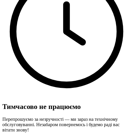
Тимчасово не працюємо
Перепрошуємо за незручності — ми зараз на технічному
обслуговуванні. Незабаром повернемось і будемо раді вас
вітати знову!