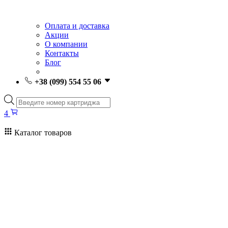
Оплата и доставка
Акции
О компании
Контакты
Блог
+38 (099) 554 55 06
Поиск
товаров
4
Каталог товаров
4
Поиск
товаров
Заправка картриджей Киев
Ремонт принтеров
Картриджи
Принтеры и МФУ
Расходные материалы