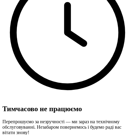
Тимчасово не працюємо
Перепрошуємо за незручності — ми зараз на технічному
обслуговуванні. Незабаром повернемось і будемо раді вас
вітати знову!