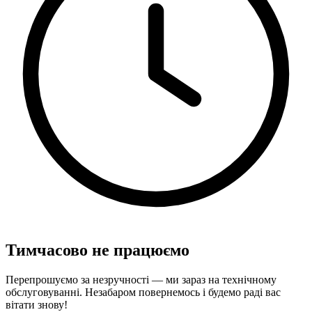
Тимчасово не працюємо
Перепрошуємо за незручності — ми зараз на технічному
обслуговуванні. Незабаром повернемось і будемо раді вас
вітати знову!