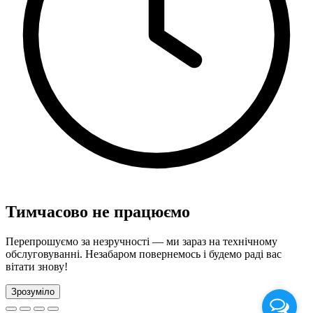
Тимчасово не працюємо
Перепрошуємо за незручності — ми зараз на технічному
обслуговуванні. Незабаром повернемось і будемо раді вас
вітати знову!
Зрозуміло