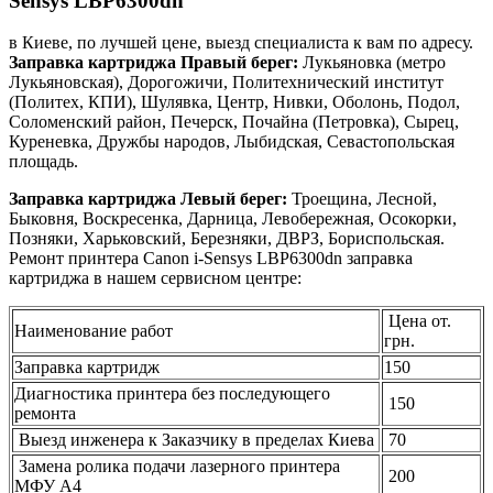
Sensys LBP6300dn
в Киеве, по лучшей цене, выезд специалиста к вам по адресу.
Заправка картриджа Правый берег:
Лукьяновка (метро
Лукьяновская), Дорогожичи, Политехнический институт
(Политех, КПИ), Шулявка, Центр, Нивки, Оболонь, Подол,
Соломенский район, Печерск, Почайна (Петровка), Сырец,
Куреневка, Дружбы народов, Лыбидская, Севастопольская
площадь.
Заправка картриджа Левый берег:
Троещина, Лесной,
Быковня, Воскресенка, Дарница, Левобережная, Осокорки,
Позняки, Харьковский, Березняки, ДВРЗ, Бориспольская.
Ремонт принтера Canon i-Sensys LBP6300dn заправка
картриджа в нашем сервисном центре:
Цена от.
Наименование работ
грн.
Заправка картридж
150
Диагностика принтера без последующего
150
ремонта
Выезд инженера к Заказчику в пределах Киева
70
Замена ролика подачи лазерного принтера
200
МФУ А4