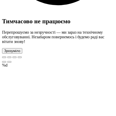
Тимчасово не працюємо
Перепрошуємо за незручності — ми зараз на технічному
обслуговуванні. Незабаром повернемось і будемо раді вас
вітати знову!
Зрозуміло
%d