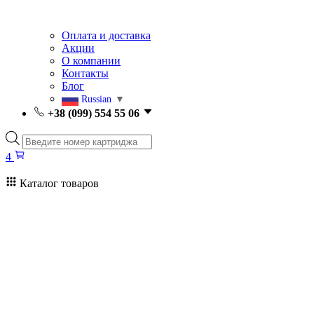
Оплата и доставка
Акции
О компании
Контакты
Блог
Russian
▼
+38 (099) 554 55 06
Поиск
товаров
4
Каталог товаров
4
Поиск
товаров
Заправка картриджей Киев
Ремонт принтеров
Картриджи
Принтеры и МФУ
Расходные материалы