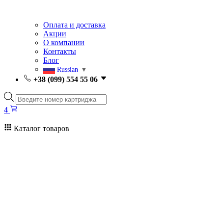
Оплата и доставка
Акции
О компании
Контакты
Блог
Russian
▼
+38 (099) 554 55 06
Поиск
товаров
4
Каталог товаров
4
Поиск
товаров
Заправка картриджей Киев
Ремонт принтеров
Картриджи
Принтеры и МФУ
Расходные материалы