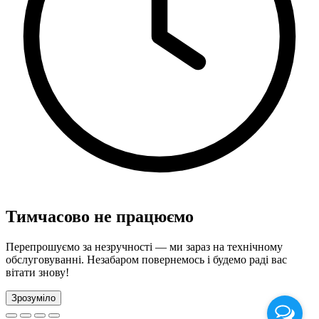
Тимчасово не працюємо
Перепрошуємо за незручності — ми зараз на технічному
обслуговуванні. Незабаром повернемось і будемо раді вас
вітати знову!
Зрозуміло