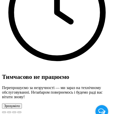
Тимчасово не працюємо
Перепрошуємо за незручності — ми зараз на технічному
обслуговуванні. Незабаром повернемось і будемо раді вас
вітати знову!
Зрозуміло