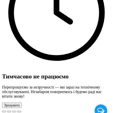
Тимчасово не працюємо
Перепрошуємо за незручності — ми зараз на технічному
обслуговуванні. Незабаром повернемось і будемо раді вас
вітати знову!
Зрозуміло