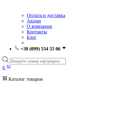
Оплата и доставка
Акции
О компании
Контакты
Блог
+38 (099) 554 55 06
Поиск
товаров
0
Каталог товаров
0
Поиск
товаров
Заправка картриджей Киев
Ремонт принтеров
Картриджи
Принтеры и МФУ
Расходные материалы