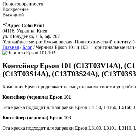
По договоренности
Воскресенье
Выходной
Адрес ColorPrint
04116, Украина, Киев
ул. Шолуденко, 1-Б, оф. 207
(ближайшее метро: Лукьяновская, Политехнический институт)
Главная
/
Блог
/ Чернила Epson 101 и 103 — оригинальные или
Контейнер Epson 101 (C13T03V14A), (C
(C13T03S14A), (C13T03S24A), (C13T03S3
Компания Epson продолжает насыщать рынок своими устройст
Контейнер (чернила) Epson 101
Эта краска подходит для заправки Epson L4150, L4160, L6160, L
Контейнер (чернила) Epson 103
Эта краска подходит для заправки Epson L3100, L3101, L3110, 