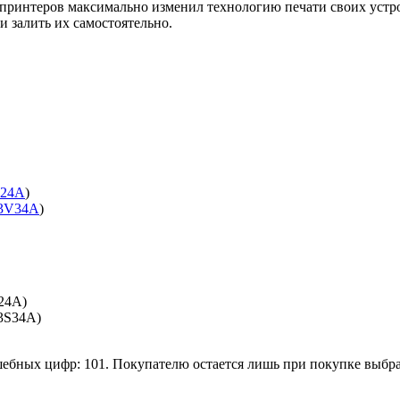
принтеров максимально изменил технологию печати своих устро
 залить их самостоятельно.
V24A
)
3V34A
)
24A)
03S34A)
ебных цифр: 101. Покупателю остается лишь при покупке выбрат