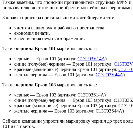
Также заметим, что японский производитель струйных МФУ и 
пользователю достаточно приобрести контейнеры с чернилами и
Заправка принтера оригинальными контейнерами это:
чистота ваших рук и рабочего пространства.
економия печати.
качественная печать изображений.
Такие
чернила Epson 101
маркировались как:
черные — Epson 101 (артикул:
C13T03V14A
)
синие (голубые) чернила — Epson 101 (артикул:
C13T03
красные (малиновые) чернила Epson 101 (артикул:
C13T0
желтые чернила — Epson 101 (артикул:
C13T03V44A
)
Такие
чернила Epson 103
маркировались как:
черные — Epson 103 (артикул: C13T03S14A)
синие (голубые) чернила — Epson 103 (артикул: C13T03S
красные (малиновые) чернила Epson 103 (артикул: C13T
желтые чернила — Epson 103 (артикул: C13T03S44A)
Сейчас в компании упростили маркировку чернил до трех волш
101 из 4 цветов.