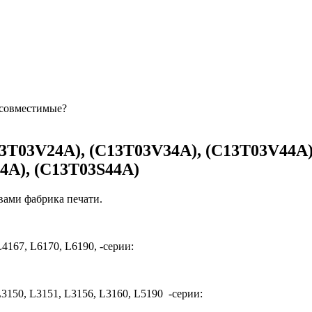
 совместимые?
13T03V24A), (C13T03V34A), (C13T03V44A)
4A), (C13T03S44A)
вами фабрика печати.
4167, L6170, L6190, -серии:
L3150, L3151, L3156, L3160, L5190 -серии: